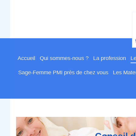
Accueil
Qui sommes-nous ?
La profession
Le
Sage-Femme PMI près de chez vous
Les Mater