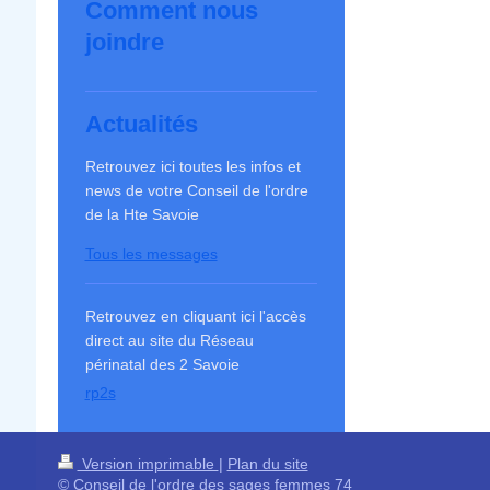
Comment nous
joindre
Actualités
Retrouvez ici toutes les infos et
news de votre Conseil de l'ordre
de la Hte Savoie
Tous les messages
Retrouvez en cliquant ici l'accès
direct au site du Réseau
périnatal des 2 Savoie
rp2s
Version imprimable
|
Plan du site
© Conseil de l'ordre des sages femmes 74