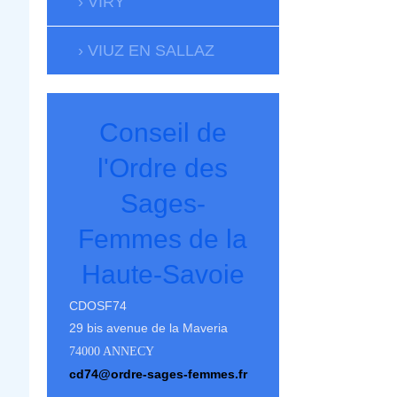
VIRY
VIUZ EN SALLAZ
Conseil de
l'Ordre des
Sages-
Femmes de la
Haute-Savoie
CDOSF74
29 bis avenue de la Maveria
74000 ANNECY
cd74@ordre-sages-femmes.fr