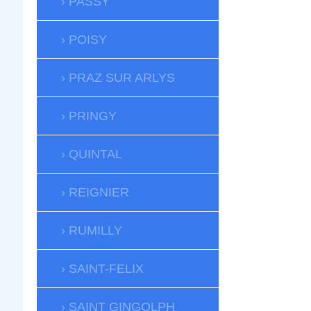
PASSY
POISY
PRAZ SUR ARLYS
PRINGY
QUINTAL
REIGNIER
RUMILLY
SAINT-FELIX
SAINT GINGOLPH