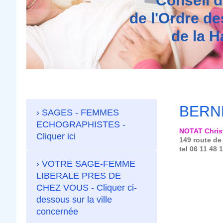
Conseil d
de l'Ordre d
de la Ha
BERN
SAGES - FEMMES
ECHOGRAPHISTES -
NOTAT Christ
Cliquer ici
149 route de
tel 06 11 48 
VOTRE SAGE-FEMME
LIBERALE PRES DE
CHEZ VOUS - Cliquer ci-
dessous sur la ville
concernée