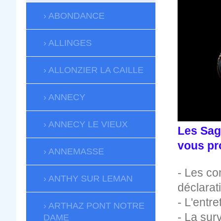
ABONDANCE
ALLINGES
ALLONZIER LA CAILLE
ANNECY
ANNECY LE VIEUX
Les Sag
vous pr
ANNEMASSE
- Les co
ANTHY SUR LEMAN
déclarat
- L'entre
ARTHAZ PONT NOTRE
- La sur
DAME