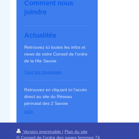
Comment nous
joindre
Actualités
Retrouvez ici toutes les infos et
news de votre Conseil de l'ordre
de la Hte Savoie
Tous les messages
Retrouvez en cliquant ici l'accès
direct au site du Réseau
périnatal des 2 Savoie
rp2s
Version imprimable
|
Plan du site
© Conseil de l'ordre des sages femmes 74