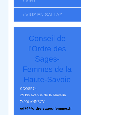
VIRY
VIUZ EN SALLAZ
Conseil de
l'Ordre des
Sages-
Femmes de la
Haute-Savoie
CDOSF74
29 bis avenue de la Maveria
74000 ANNECY
cd74@ordre-sages-femmes.fr