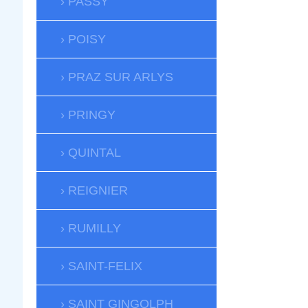
PASSY
POISY
PRAZ SUR ARLYS
PRINGY
QUINTAL
REIGNIER
RUMILLY
SAINT-FELIX
SAINT GINGOLPH