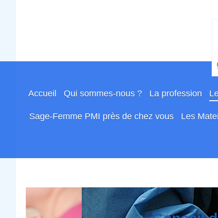
Accueil
Qui sommes-nous ?
La profession
Le
Sage-Femme PMI près de chez vous
Les Mater