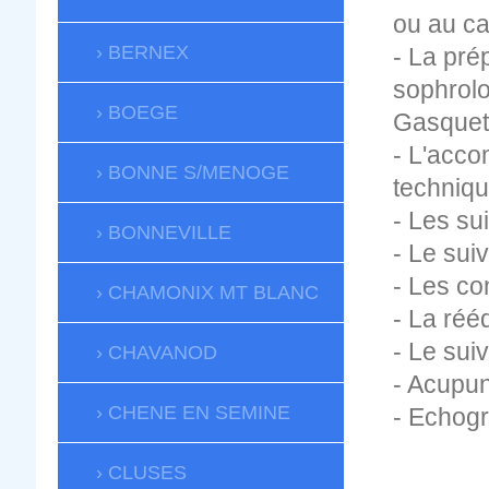
ou au ca
BERNEX
- La prép
sophrolo
BOEGE
Gasquet,
- L'acc
BONNE S/MENOGE
techniqu
- Les su
BONNEVILLE
- Le suiv
- Les co
CHAMONIX MT BLANC
- La réé
- Le sui
CHAVANOD
- Acupun
CHENE EN SEMINE
- Echogr
CLUSES